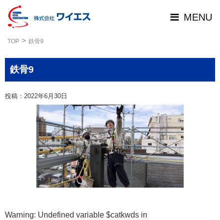
MENU
TOP
鉄骨9
鉄骨9
投稿：2022年6月30日
Warning
: Undefined variable $catkwds in