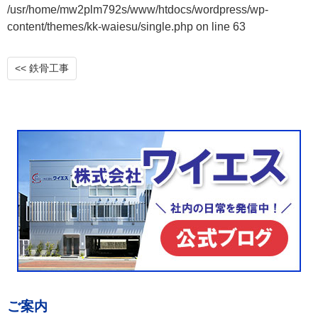
/usr/home/mw2plm792s/www/htdocs/wordpress/wp-
content/themes/kk-waiesu/single.php
on line
63
<< 鉄骨工事
ご案内