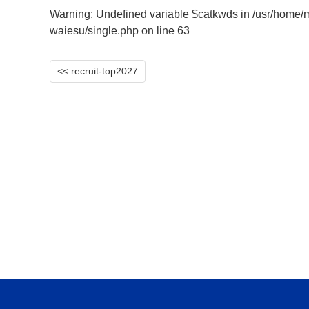
Warning
: Undefined variable $catkwds in
/usr/home/
waiesu/single.php
on line
63
<< recruit-top2027