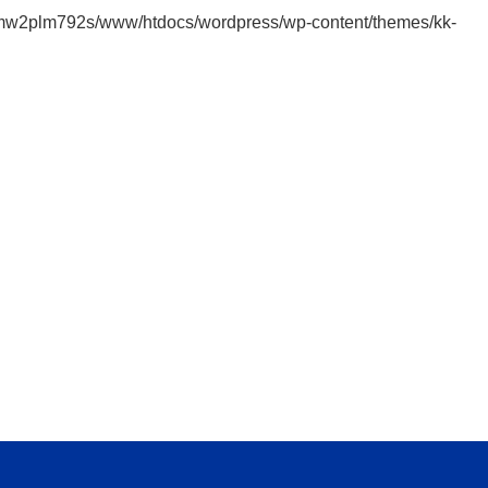
mw2plm792s/www/htdocs/wordpress/wp-content/themes/kk-